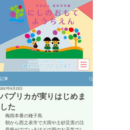
資料請求・お問い合わせは​​
☎0997-22-0247
記事
2017年6月23日
パプリカが実りはじめま
した
梅雨本番の種子島
朝から西之表市で大雨や土砂災害の注
意報がでているほどの雨のお天気でし