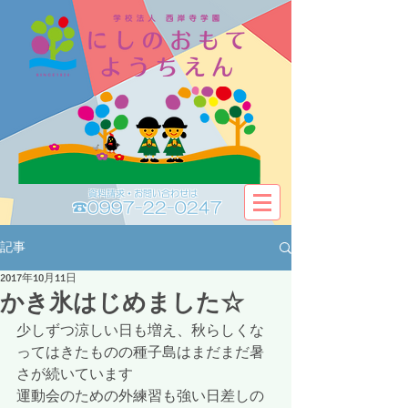
資料請求・お問い合わせは​​
☎0997-22-0247
記事
2017年10月11日
かき氷はじめました☆
少しずつ涼しい日も増え、秋らしくな
ってはきたものの種子島はまだまだ暑
さが続いています
運動会のための外練習も強い日差しの