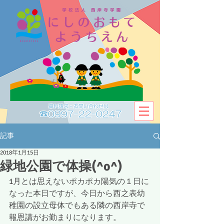
資料請求・お問い合わせは​​
☎0997-22-0247
記事
2018年1月15日
緑地公園で体操(^o^)
1月とは思えないポカポカ陽気の１日に
なった本日ですが、今日から西之表幼
稚園の設立母体でもある隣の西岸寺で
報恩講がお勤まりになります。