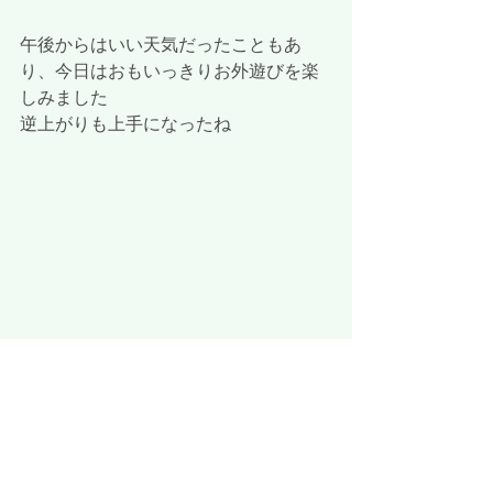
午後からはいい天気だったこともあ
り、今日はおもいっきりお外遊びを楽
しみました
逆上がりも上手になったね
おうちの人と離れるときはさびしそう
にしていたお友だちもすっかり元気に
なって走り回っている様子が見られま
した