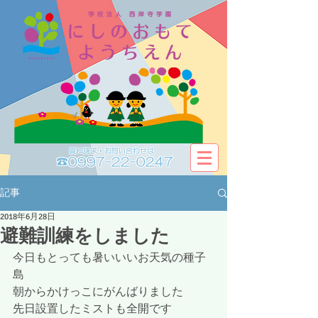
資料請求・お問い合わせは​​
☎0997-22-0247
記事
2018年6月28日
避難訓練をしました
今日もとっても暑いいいお天気の種子
島
朝からかけっこにがんばりました
先日設置したミストも全開です