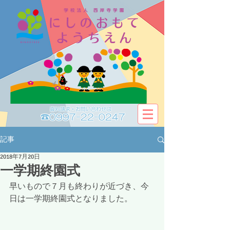
資料請求・お問い合わせは​​
☎0997-22-0247
記事
2018年7月20日
一学期終園式
早いもので７月も終わりが近づき、今
日は一学期終園式となりました。