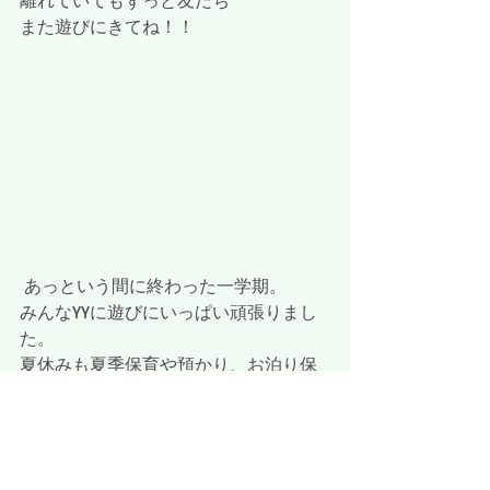
離れていてもずっと友だち
また遊びにきてね！！
 あっという間に終わった一学期。
みんなYYに遊びにいっぱい頑張りまし
た。
夏休みも夏季保育や預かり、お泊り保
育など盛りだくさんですので、幼稚園
で、お家や海で
いっぱい遊んで元気に過ごそうね！