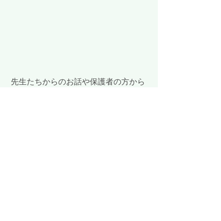
 先生たちからのお話や保護者の方から
のお話で子どもたちの新たな魅力を見
つけることのできました。
 早速次のお誕生日会が楽しみで待ちき