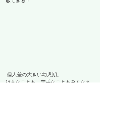
服できる！
 個人差の大きい幼児期。
得意なことも、苦手なこともみんなさ
まざまなですが、一人一人の課題に向
き合いながらその可能性を引き出せる
ように努めていきたいと思います。