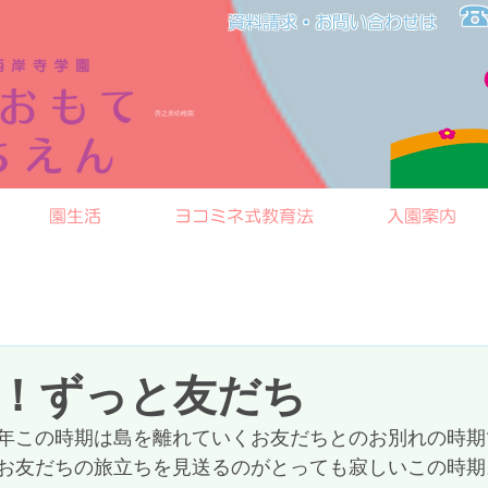
☎
資料請求・お問い合わせは​​
​西之表幼稚園
園生活
ヨコミネ式教育法
入園案内
！ずっと友だち
年この時期は島を離れていくお友だちとのお別れの時期
お友だちの旅立ちを見送るのがとっても寂しいこの時期