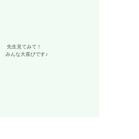
 先生見てみて！
みんな大喜びです♪
 中には大きく育ち切らなかったものも
ありました・・残念