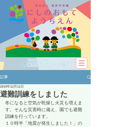
資料請求・お問い合わせは​​
☎0997-22-0247
記事
2019年12月11日
避難訓練をしました
冬になると空気が乾燥し火災も増えま
す。そんな災害時に備え、園でも避難
訓練を行っています。
１０時半「地震が発生しました！」の