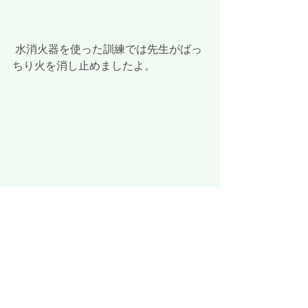
 水消火器を使った訓練では先生がばっ
ちり火を消し止めましたよ。
 避難の仕方やお約束などたくさんのこ
とを教えて頂いた避難訓練でした。
火災や地震、津波などの災害はいつ私
たちの身に起こるともわかりません。
そんな災害時に備えしっかりと勉強を