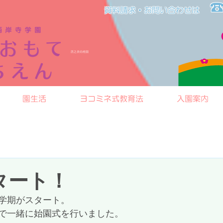
☎
資料請求・お問い合わせは​​
​西之表幼稚園
園生活
ヨコミネ式教育法
入園案内
タート！
学期がスタート。
で一緒に始園式を行いました。