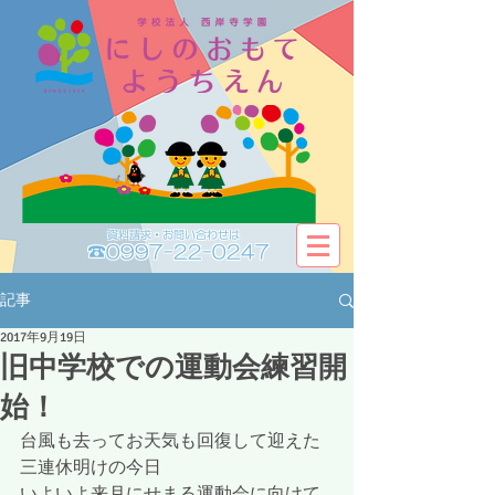
資料請求・お問い合わせは​​
☎0997-22-0247
記事
2017年9月19日
旧中学校での運動会練習開
始！
台風も去ってお天気も回復して迎えた
三連休明けの今日
いよいよ来月にせまる運動会に向けて