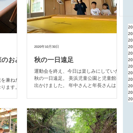
2
2
2
2
2020年10月30日
2
森のおみ
秋の一日遠足
2
2
運動会を終え、今日は楽しみにしていた
2
秋の一日遠足。 美浜児童公園と児童館に
2
観を兼ねた
出かけました。 年中さんと年長さんは歩
2
おります。
2
いてでかけることに。園からだとなかな
からうめぐ
2
かの道のりです。 しかし道中の景色とお
動を行いま
しゃべりを楽しみながらみんなで歩き切
うかと頭を
りました。...
げているお