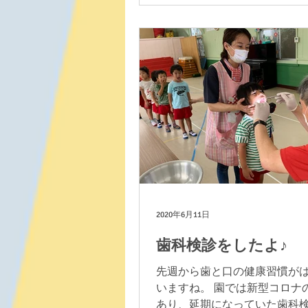
な笹です(^^) 朝、年長さんを
けを行いました。 笹飾りはこ
に各クラスでコツコツ作って
す。...
2020年6月11日
歯科検診をしたよ♪
先週から歯と口の健康習慣が
いますね。 園では新型コロナ
あり、延期になっていた歯科