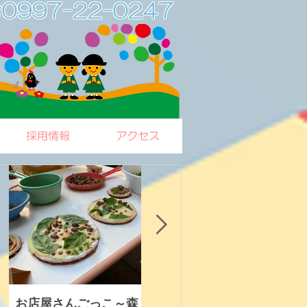
0997-22-0247
採用情報
アクセス
お店屋さんごっこ～森
秋の一日遠足
木育