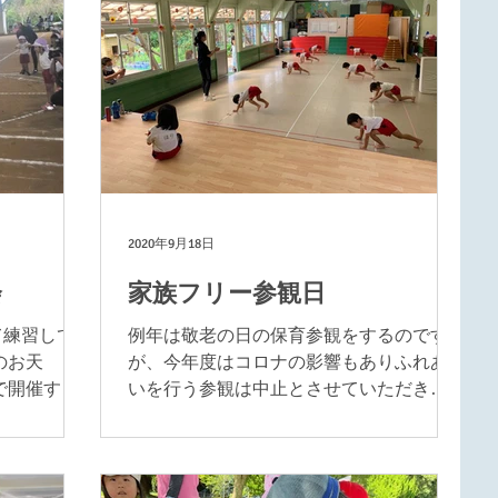
2020年9月18日
会
家族フリー参観日
て練習して
例年は敬老の日の保育参観をするのです
のお天
が、今年度はコロナの影響もありふれあ
で開催する
いを行う参観は中止とさせていただきま
であっぽー
した。その代わりに二日間の日程で家族
借りして行
フリー参観日とさせていただくことにし
の大きい日
ました。 朝のかけっこは生憎のお天気で
りました
できませんでしたが、元気よくお部屋で