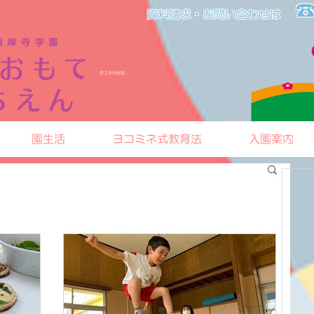
☎
資料請求・お問い合わせは​​
​西之表幼稚園
園生活
ヨコミネ式教育法
入園案内