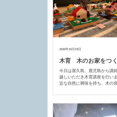
2020年10月23日
木育 木のお家をつ
今日は屋久島、鹿児島から講
越しいただき木育講座を行いま
近な自然に興味を持ち、木の
感じ考える機会として始まっ
業。 朝早くからたくさんの荷
お越しくださいました。よろ
します！...