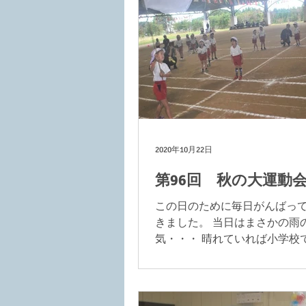
2020年10月22日
第96回 秋の大運動
この日のために毎日がんばっ
きました。 当日はまさかの雨
気・・・ 晴れていれば小学校
予定でしたが、雨ということ
らんどの屋根付き競技場をお
いました！ このところ気温差
が続いていたため心配してお