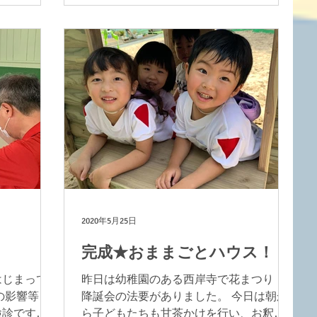
中心に飾り付
の。そういった状況に備え、園でも避難
の日のため
訓練を実施しました。 「地震です！机の
きたもので
下に隠れてください！」警報音とともに
放送が響き渡りました。...
2020年5月25日
完成★おままごとハウス！
はじまって
昨日は幼稚園のある西岸寺で花まつり・
の影響等も
降誕会の法要がありました。 今日は朝か
検診ですが
ら子どもたちも甘茶かけを行い、お釈迦