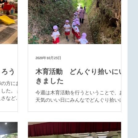
2020年10月23日
くろう！
木育活動 どんぐり拾いにい
きました
師の方にお
した。 身
今週は木育活動を行うということで、お
良さなどを
天気のいい日にみんなでどんぐり拾いに
た木育事
でかけました。 歩いてお散歩がてらどん
物をもって
ぐりの洞窟へやってきました 今年は大豊
しくお願い
作！たくさんのどんぐりが落ちていまし
たよ。 帽子付きのどんぐりみっけ！ こっ
ちには赤いはっぱもあったよ！...