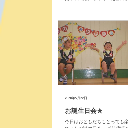
本日行うことができました。 
おねがいします！」しっかり
してからのスタート★ おくち
むしばいきんはいないかな？...
2020年5月22日
お誕生日会★
今日はおともだちもとっても