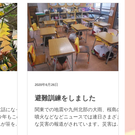
づくりから。 今年度はカレー！ではあり
長先生から
ません。...
 お祝いし
とってもう
2020年6月26日
避難訓練をしました
世話になっ
関東での地震や九州北部の大雨、桜島の
今年もこの
噴火などなどニュースでは連日さまざま
んが笹を切
な災害の報道がされています。災害はい
きくて立派
つ自分の身に降りかかるかわかないも