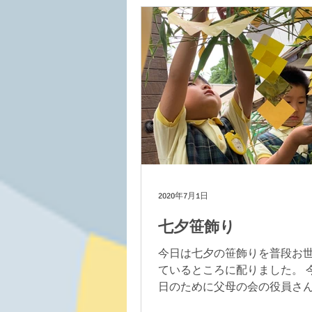
ちょっと違ってドキドキ♡ 園
ネックレスと冠のプレゼント。
てもらうお友だちを見ていて
らやましかっ...
2020年7月1日
七夕笹飾り
今日は七夕の笹飾りを普段お
ているところに配りました。 
日のために父母の会の役員さ
ってきてくださいました。大