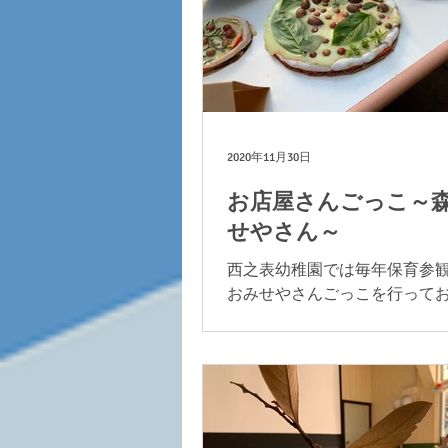
2020年11月30日
お店屋さんごっこ～
せやさん～
西之表幼稚園では毎年保育参
おみせやさんごっこを行って
この日のためにももぐみさん
みさんまでたくさんの制作活
す。 先生たちも毎年どうしよ
悩ませながら工夫して作り上
みせやさんごっこ。...