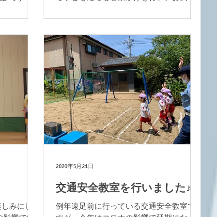
「よろしく
様と親鸞様のお誕生日をみんなでお祝い
とご挨拶を
しましたよ♪ お釈迦様がお生まれになった
をあーん。
とに甘露の雨が降り注いだという逸話が
伝えられています。...
2020年5月21日
交通安全教室を行いました♪
楽しみにし
例年遠足前に行っている交通安全教室で