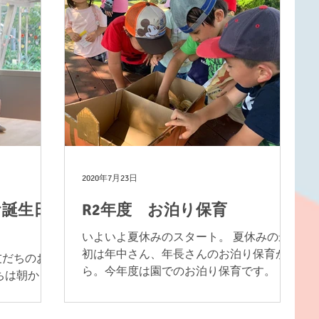
ラジオ体操からスター...
2020年7月23日
お誕生日
R2年度 お泊り保育
いよいよ夏休みのスタート。 夏休みの最
初は年中さん、年長さんのお泊り保育か
友だちのお
ら。今年度は園でのお泊り保育です。 み
ちは朝から
んなお母さんがいなくても無事に乗り切
祝いしまし
ることができるでしょうか? まずは晩御飯
はいつもと