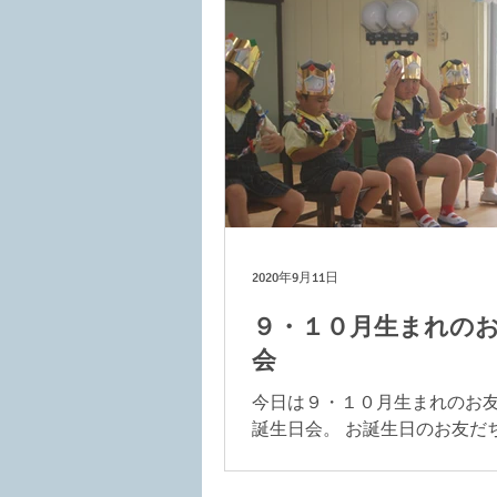
が、当日は欠席もなくみ...
2020年9月11日
９・１０月生まれの
会
今日は９・１０月生まれのお
誕生日会。 お誕生日のお友だ
ウキウキ★ みんなで一緒にお
たよ。 舞台の上から見る景色